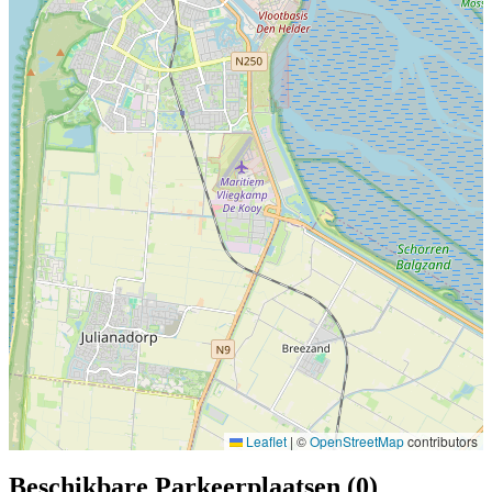
Leaflet
|
©
OpenStreetMap
contributors
Beschikbare Parkeerplaatsen (0)