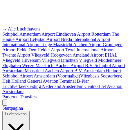
→ Alle Luchthavens
Schiphol Amsterdam Airport
Eindhoven Airport
Rotterdam The
Hague Airport
Lelystad Airport
Breda International Airport
International Airport Teuge
Maastricht Aachen Airport
Groningen
Airport Eelde
Den Helder Airport
Texel International Airport
Twente Airport
Vliegveld Hoogeveen
Ameland Airport EHAL
Vliegveld Hilversum
Vliegveld Drachten
Vliegveld Middenmeer
Flughafen Weeze
Maastricht Aachen Airport B.V.
Schiphol Airport
Amsterdam
Maastricht Aachen Airport B.V.
Amsterdam Heliport
Schiphol Airport
Amsterdam
(Voormalige)Vliegbasis Soesterberg
Heli Holland
General Aviation Terminal
B-Pier
Luchtverkeersleiding Nederland
Amsterdam Centraal
Jet Aviation
Amsterdam
Parkeren
Transfers
Startpagina
Luchthavens