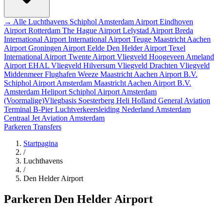
→ Alle Luchthavens
Schiphol Amsterdam Airport
Eindhoven
Airport
Rotterdam The Hague Airport
Lelystad Airport
Breda
International Airport
International Airport Teuge
Maastricht Aachen
Airport
Groningen Airport Eelde
Den Helder Airport
Texel
International Airport
Twente Airport
Vliegveld Hoogeveen
Ameland
Airport EHAL
Vliegveld Hilversum
Vliegveld Drachten
Vliegveld
Middenmeer
Flughafen Weeze
Maastricht Aachen Airport B.V.
Schiphol Airport
Amsterdam
Maastricht Aachen Airport B.V.
Amsterdam Heliport
Schiphol Airport
Amsterdam
(Voormalige)Vliegbasis Soesterberg
Heli Holland
General Aviation
Terminal
B-Pier
Luchtverkeersleiding Nederland
Amsterdam
Centraal
Jet Aviation Amsterdam
Parkeren
Transfers
Startpagina
/
Luchthavens
/
Den Helder Airport
Parkeren Den Helder Airport