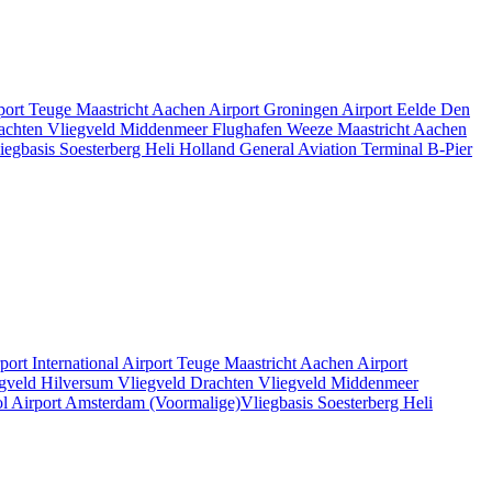
rport Teuge
Maastricht Aachen Airport
Groningen Airport Eelde
Den
rachten
Vliegveld Middenmeer
Flughafen Weeze
Maastricht Aachen
iegbasis Soesterberg
Heli Holland
General Aviation Terminal
B-Pier
rport
International Airport Teuge
Maastricht Aachen Airport
gveld Hilversum
Vliegveld Drachten
Vliegveld Middenmeer
l Airport
Amsterdam
(Voormalige)Vliegbasis Soesterberg
Heli