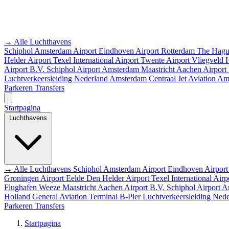
→ Alle Luchthavens
Schiphol Amsterdam Airport
Eindhoven Airport
Rotterdam The Hagu
Helder Airport
Texel International Airport
Twente Airport
Vliegveld
Airport B.V.
Schiphol Airport
Amsterdam
Maastricht Aachen Airport
Luchtverkeersleiding Nederland
Amsterdam Centraal
Jet Aviation A
Parkeren
Transfers
Startpagina
Luchthavens
→ Alle Luchthavens
Schiphol Amsterdam Airport
Eindhoven Airpor
Groningen Airport Eelde
Den Helder Airport
Texel International Airp
Flughafen Weeze
Maastricht Aachen Airport B.V.
Schiphol Airport
A
Holland
General Aviation Terminal
B-Pier
Luchtverkeersleiding Ned
Parkeren
Transfers
Startpagina