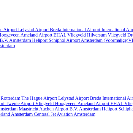
e Airport
Lelystad Airport
Breda International Airport
International Ai
 Hoogeveen
Ameland Airport EHAL
Vliegveld Hilversum
Vliegveld D
 B.V.
Amsterdam Heliport
Schiphol Airport
Amsterdam
(Voormalige)Vl
msterdam
t
Rotterdam The Hague Airport
Lelystad Airport
Breda International Ai
ort
Twente Airport
Vliegveld Hoogeveen
Ameland Airport EHAL
Vlie
msterdam
Maastricht Aachen Airport B.V.
Amsterdam Heliport
Schipho
erland
Amsterdam Centraal
Jet Aviation Amsterdam