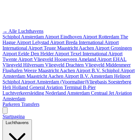
→ Alle Luchthavens
Schiphol Amsterdam Airport
Eindhoven Airport
Rotterdam The
Hague Airport
Lelystad Airport
Breda International Airport
International Airport Teuge
Maastricht Aachen Airport
Groningen
Airport Eelde
Den Helder Airport
Texel International Airport
Twente Airport
Vliegveld Hoogeveen
Ameland Airport EHAL
Vliegveld Hilversum
Vliegveld Drachten
Vliegveld Middenmeer
Flughafen Weeze
Maastricht Aachen Airport B.V.
Schiphol Airport
Amsterdam
Maastricht Aachen Airport B.V.
Amsterdam Heliport
Schiphol Airport
Amsterdam
(Voormalige)Vliegbasis Soesterberg
Heli Holland
General Aviation Terminal
B-Pier
Luchtverkeersleiding Nederland
Amsterdam Centraal
Jet Aviation
Amsterdam
Parkeren
Transfers
Startpagina
Luchthavens