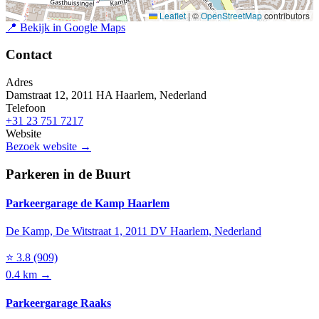
Leaflet
|
©
OpenStreetMap
contributors
📍
Bekijk in Google Maps
Contact
Adres
Damstraat 12, 2011 HA Haarlem, Nederland
Telefoon
+31 23 751 7217
Website
Bezoek website →
Parkeren in de Buurt
Parkeergarage de Kamp Haarlem
De Kamp, De Witstraat 1, 2011 DV Haarlem, Nederland
⭐
3.8
(909)
0.4 km →
Parkeergarage Raaks