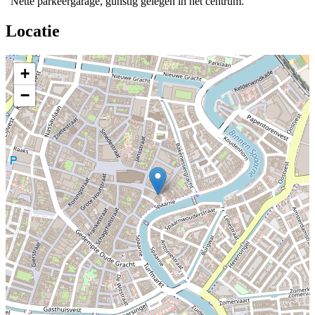
"Nette parkeergarage, gunstig gelegen in het centrum."
Locatie
+
−