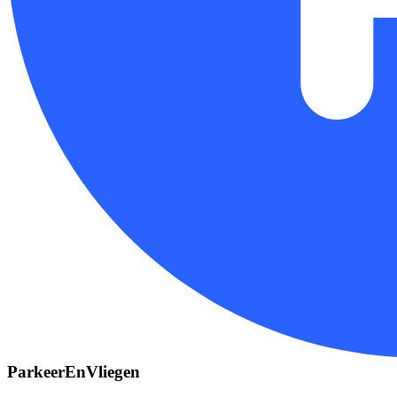
ParkeerEnVliegen