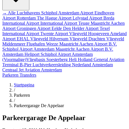
→ Alle Luchthavens
Schiphol Amsterdam Airport
Eindhoven
Airport
Rotterdam The Hague Airport
Lelystad Airport
Breda
International Airport
International Airport Teuge
Maastricht Aachen
Airport
Groningen Airport Eelde
Den Helder Airport
Texel
International Airport
Twente Airport
Vliegveld Hoogeveen
Ameland
Airport EHAL
Vliegveld Hilversum
Vliegveld Drachten
Vliegveld
Middenmeer
Flughafen Weeze
Maastricht Aachen Airport B.V.
Schiphol Airport
Amsterdam
Maastricht Aachen Airport B.V.
Amsterdam Heliport
Schiphol Airport
Amsterdam
(Voormalige)Vliegbasis Soesterberg
Heli Holland
General Aviation
Terminal
B-Pier
Luchtverkeersleiding Nederland
Amsterdam
Centraal
Jet Aviation Amsterdam
Parkeren
Transfers
Startpagina
/
Parkeren
/
Parkeergarage De Appelaar
Parkeergarage De Appelaar