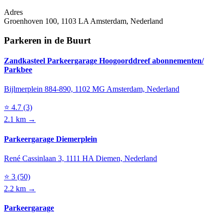
Adres
Groenhoven 100, 1103 LA Amsterdam, Nederland
Parkeren in de Buurt
Zandkasteel Parkeergarage Hoogoorddreef abonnementen/
Parkbee
Bijlmerplein 884-890, 1102 MG Amsterdam, Nederland
⭐
4.7
(3)
2.1 km →
Parkeergarage Diemerplein
René Cassinlaan 3, 1111 HA Diemen, Nederland
⭐
3
(50)
2.2 km →
Parkeergarage