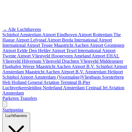
→ Alle Luchthavens
Schiphol Amsterdam Airport
Eindhoven Airport
Rotterdam The
Hague Airport
Lelystad Airport
Breda International Airport
International Airport Teuge
Maastricht Aachen Airport
Groningen
Airport Eelde
Den Helder Airport
Texel International Airport
Twente Airport
Vliegveld Hoogeveen
Ameland Airport EHAL
Vliegveld Hilversum
Vliegveld Drachten
Vliegveld Middenmeer
Flughafen Weeze
Maastricht Aachen Airport B.V.
Schiphol Airport
Amsterdam
Maastricht Aachen Airport B.V.
Amsterdam Heliport
Schiphol Airport
Amsterdam
(Voormalige)Vliegbasis Soesterberg
Heli Holland
General Aviation Terminal
B-Pier
Luchtverkeersleiding Nederland
Amsterdam Centraal
Jet Aviation
Amsterdam
Parkeren
Transfers
Startpagina
Luchthavens