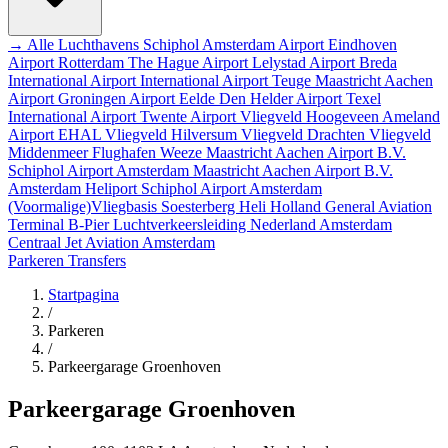
→ Alle Luchthavens
Schiphol Amsterdam Airport
Eindhoven
Airport
Rotterdam The Hague Airport
Lelystad Airport
Breda
International Airport
International Airport Teuge
Maastricht Aachen
Airport
Groningen Airport Eelde
Den Helder Airport
Texel
International Airport
Twente Airport
Vliegveld Hoogeveen
Ameland
Airport EHAL
Vliegveld Hilversum
Vliegveld Drachten
Vliegveld
Middenmeer
Flughafen Weeze
Maastricht Aachen Airport B.V.
Schiphol Airport
Amsterdam
Maastricht Aachen Airport B.V.
Amsterdam Heliport
Schiphol Airport
Amsterdam
(Voormalige)Vliegbasis Soesterberg
Heli Holland
General Aviation
Terminal
B-Pier
Luchtverkeersleiding Nederland
Amsterdam
Centraal
Jet Aviation Amsterdam
Parkeren
Transfers
Startpagina
/
Parkeren
/
Parkeergarage Groenhoven
Parkeergarage Groenhoven