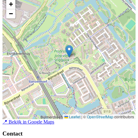
+
−
Leaflet
|
©
OpenStreetMap
contributors
📍
Bekijk in Google Maps
Contact