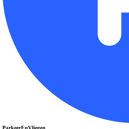
ParkeerEnVliegen