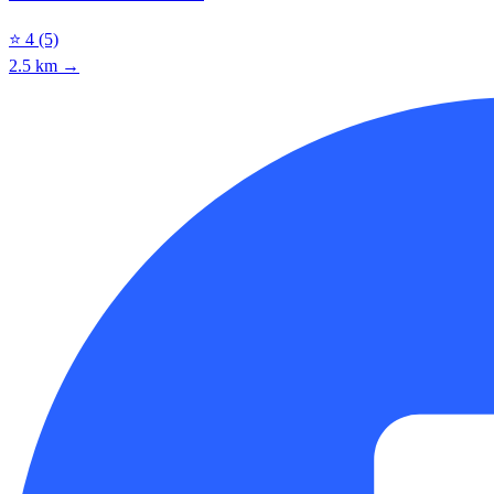
⭐
4
(5)
2.5 km →