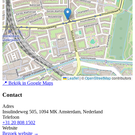
Leaflet
|
©
OpenStreetMap
contributors
📍
Bekijk in Google Maps
Contact
Adres
Insulindeweg 505, 1094 MK Amsterdam, Nederland
Telefoon
+31 20 808 1502
Website
Bezoek website →