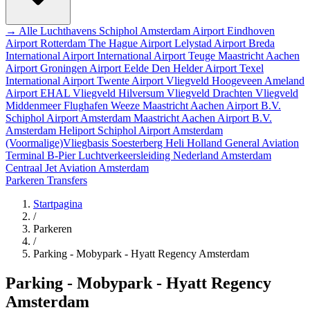
→ Alle Luchthavens
Schiphol Amsterdam Airport
Eindhoven
Airport
Rotterdam The Hague Airport
Lelystad Airport
Breda
International Airport
International Airport Teuge
Maastricht Aachen
Airport
Groningen Airport Eelde
Den Helder Airport
Texel
International Airport
Twente Airport
Vliegveld Hoogeveen
Ameland
Airport EHAL
Vliegveld Hilversum
Vliegveld Drachten
Vliegveld
Middenmeer
Flughafen Weeze
Maastricht Aachen Airport B.V.
Schiphol Airport
Amsterdam
Maastricht Aachen Airport B.V.
Amsterdam Heliport
Schiphol Airport
Amsterdam
(Voormalige)Vliegbasis Soesterberg
Heli Holland
General Aviation
Terminal
B-Pier
Luchtverkeersleiding Nederland
Amsterdam
Centraal
Jet Aviation Amsterdam
Parkeren
Transfers
Startpagina
/
Parkeren
/
Parking - Mobypark - Hyatt Regency Amsterdam
Parking - Mobypark - Hyatt Regency
Amsterdam