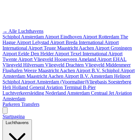
→ Alle Luchthavens
Schiphol Amsterdam Airport
Eindhoven Airport
Rotterdam The
Hague Airport
Lelystad Airport
Breda International Airport
International Airport Teuge
Maastricht Aachen Airport
Groningen
Airport Eelde
Den Helder Airport
Texel International Airport
Twente Airport
Vliegveld Hoogeveen
Ameland Airport EHAL
Vliegveld Hilversum
Vliegveld Drachten
Vliegveld Middenmeer
Flughafen Weeze
Maastricht Aachen Airport B.V.
Schiphol Airport
Amsterdam
Maastricht Aachen Airport B.V.
Amsterdam Heliport
Schiphol Airport
Amsterdam
(Voormalige)Vliegbasis Soesterberg
Heli Holland
General Aviation Terminal
B-Pier
Luchtverkeersleiding Nederland
Amsterdam Centraal
Jet Aviation
Amsterdam
Parkeren
Transfers
Startpagina
Luchthavens