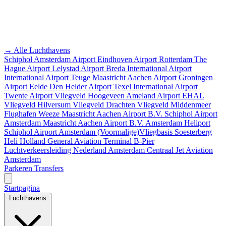
→ Alle Luchthavens
Schiphol Amsterdam Airport
Eindhoven Airport
Rotterdam The
Hague Airport
Lelystad Airport
Breda International Airport
International Airport Teuge
Maastricht Aachen Airport
Groningen
Airport Eelde
Den Helder Airport
Texel International Airport
Twente Airport
Vliegveld Hoogeveen
Ameland Airport EHAL
Vliegveld Hilversum
Vliegveld Drachten
Vliegveld Middenmeer
Flughafen Weeze
Maastricht Aachen Airport B.V.
Schiphol Airport
Amsterdam
Maastricht Aachen Airport B.V.
Amsterdam Heliport
Schiphol Airport
Amsterdam
(Voormalige)Vliegbasis Soesterberg
Heli Holland
General Aviation Terminal
B-Pier
Luchtverkeersleiding Nederland
Amsterdam Centraal
Jet Aviation
Amsterdam
Parkeren
Transfers
Startpagina
Luchthavens