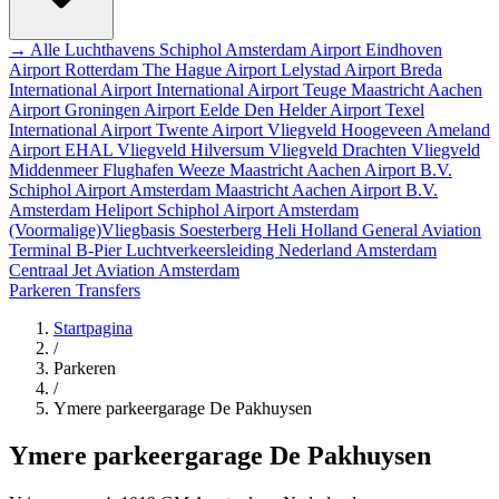
→ Alle Luchthavens
Schiphol Amsterdam Airport
Eindhoven
Airport
Rotterdam The Hague Airport
Lelystad Airport
Breda
International Airport
International Airport Teuge
Maastricht Aachen
Airport
Groningen Airport Eelde
Den Helder Airport
Texel
International Airport
Twente Airport
Vliegveld Hoogeveen
Ameland
Airport EHAL
Vliegveld Hilversum
Vliegveld Drachten
Vliegveld
Middenmeer
Flughafen Weeze
Maastricht Aachen Airport B.V.
Schiphol Airport
Amsterdam
Maastricht Aachen Airport B.V.
Amsterdam Heliport
Schiphol Airport
Amsterdam
(Voormalige)Vliegbasis Soesterberg
Heli Holland
General Aviation
Terminal
B-Pier
Luchtverkeersleiding Nederland
Amsterdam
Centraal
Jet Aviation Amsterdam
Parkeren
Transfers
Startpagina
/
Parkeren
/
Ymere parkeergarage De Pakhuysen
Ymere parkeergarage De Pakhuysen