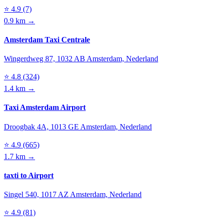
⭐
4.9
(7)
0.9 km →
Amsterdam Taxi Centrale
Wingerdweg 87, 1032 AB Amsterdam, Nederland
⭐
4.8
(324)
1.4 km →
Taxi Amsterdam Airport
Droogbak 4A, 1013 GE Amsterdam, Nederland
⭐
4.9
(665)
1.7 km →
taxti to Airport
Singel 540, 1017 AZ Amsterdam, Nederland
⭐
4.9
(81)