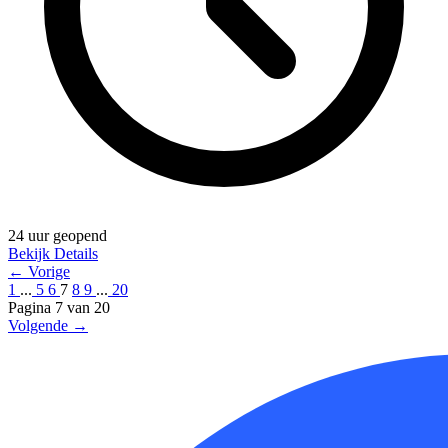
24 uur geopend
Bekijk Details
← Vorige
1
...
5
6
7
8
9
...
20
Pagina 7 van 20
Volgende →