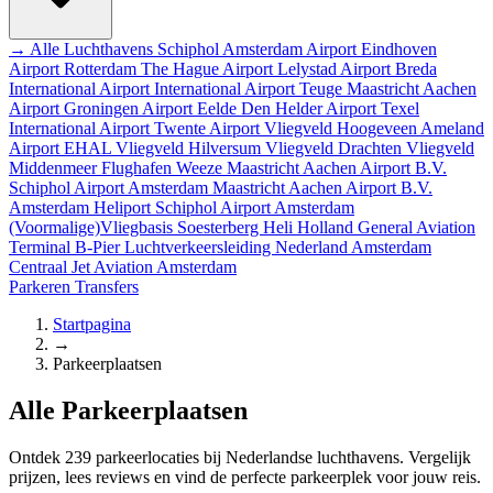
→ Alle Luchthavens
Schiphol Amsterdam Airport
Eindhoven
Airport
Rotterdam The Hague Airport
Lelystad Airport
Breda
International Airport
International Airport Teuge
Maastricht Aachen
Airport
Groningen Airport Eelde
Den Helder Airport
Texel
International Airport
Twente Airport
Vliegveld Hoogeveen
Ameland
Airport EHAL
Vliegveld Hilversum
Vliegveld Drachten
Vliegveld
Middenmeer
Flughafen Weeze
Maastricht Aachen Airport B.V.
Schiphol Airport
Amsterdam
Maastricht Aachen Airport B.V.
Amsterdam Heliport
Schiphol Airport
Amsterdam
(Voormalige)Vliegbasis Soesterberg
Heli Holland
General Aviation
Terminal
B-Pier
Luchtverkeersleiding Nederland
Amsterdam
Centraal
Jet Aviation Amsterdam
Parkeren
Transfers
Startpagina
→
Parkeerplaatsen
Alle Parkeerplaatsen
Ontdek 239 parkeerlocaties bij Nederlandse luchthavens. Vergelijk
prijzen, lees reviews en vind de perfecte parkeerplek voor jouw reis.