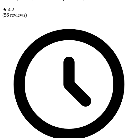
★
4.2
(56 reviews)