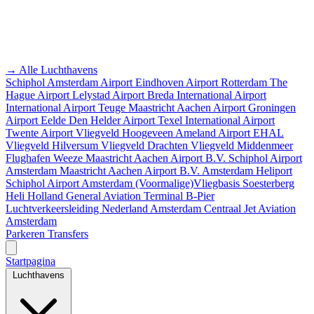
→ Alle Luchthavens
Schiphol Amsterdam Airport
Eindhoven Airport
Rotterdam The
Hague Airport
Lelystad Airport
Breda International Airport
International Airport Teuge
Maastricht Aachen Airport
Groningen
Airport Eelde
Den Helder Airport
Texel International Airport
Twente Airport
Vliegveld Hoogeveen
Ameland Airport EHAL
Vliegveld Hilversum
Vliegveld Drachten
Vliegveld Middenmeer
Flughafen Weeze
Maastricht Aachen Airport B.V.
Schiphol Airport
Amsterdam
Maastricht Aachen Airport B.V.
Amsterdam Heliport
Schiphol Airport
Amsterdam
(Voormalige)Vliegbasis Soesterberg
Heli Holland
General Aviation Terminal
B-Pier
Luchtverkeersleiding Nederland
Amsterdam Centraal
Jet Aviation
Amsterdam
Parkeren
Transfers
Startpagina
Luchthavens