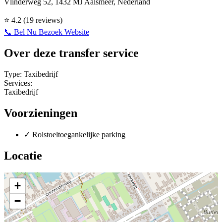
Vlinderweg 52, 1432 MJ Aalsmeer, Nederland
⭐
4.2
(19 reviews)
📞 Bel Nu
Bezoek Website
Over deze transfer service
Type:
Taxibedrijf
Services:
Taxibedrijf
Voorzieningen
✓
Rolstoeltoegankelijke parking
Locatie
+
−