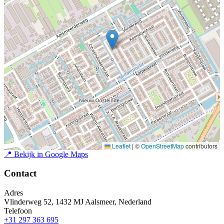
Leaflet
|
©
OpenStreetMap
contributors
📍
Bekijk in Google Maps
Contact
Adres
Vlinderweg 52, 1432 MJ Aalsmeer, Nederland
Telefoon
+31 297 363 695