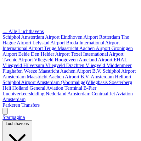
→ Alle Luchthavens
Schiphol Amsterdam Airport
Eindhoven Airport
Rotterdam The
Hague Airport
Lelystad Airport
Breda International Airport
International Airport Teuge
Maastricht Aachen Airport
Groningen
Airport Eelde
Den Helder Airport
Texel International Airport
Twente Airport
Vliegveld Hoogeveen
Ameland Airport EHAL
Vliegveld Hilversum
Vliegveld Drachten
Vliegveld Middenmeer
Flughafen Weeze
Maastricht Aachen Airport B.V.
Schiphol Airport
Amsterdam
Maastricht Aachen Airport B.V.
Amsterdam Heliport
Schiphol Airport
Amsterdam
(Voormalige)Vliegbasis Soesterberg
Heli Holland
General Aviation Terminal
B-Pier
Luchtverkeersleiding Nederland
Amsterdam Centraal
Jet Aviation
Amsterdam
Parkeren
Transfers
Startpagina
Luchthavens