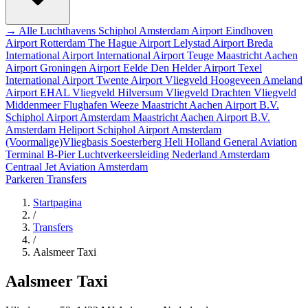
→ Alle Luchthavens
Schiphol Amsterdam Airport
Eindhoven
Airport
Rotterdam The Hague Airport
Lelystad Airport
Breda
International Airport
International Airport Teuge
Maastricht Aachen
Airport
Groningen Airport Eelde
Den Helder Airport
Texel
International Airport
Twente Airport
Vliegveld Hoogeveen
Ameland
Airport EHAL
Vliegveld Hilversum
Vliegveld Drachten
Vliegveld
Middenmeer
Flughafen Weeze
Maastricht Aachen Airport B.V.
Schiphol Airport
Amsterdam
Maastricht Aachen Airport B.V.
Amsterdam Heliport
Schiphol Airport
Amsterdam
(Voormalige)Vliegbasis Soesterberg
Heli Holland
General Aviation
Terminal
B-Pier
Luchtverkeersleiding Nederland
Amsterdam
Centraal
Jet Aviation Amsterdam
Parkeren
Transfers
Startpagina
/
Transfers
/
Aalsmeer Taxi
Aalsmeer Taxi