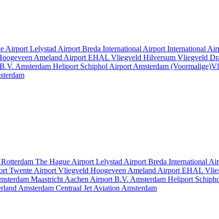
e Airport
Lelystad Airport
Breda International Airport
International Ai
 Hoogeveen
Ameland Airport EHAL
Vliegveld Hilversum
Vliegveld D
 B.V.
Amsterdam Heliport
Schiphol Airport
Amsterdam
(Voormalige)Vl
msterdam
t
Rotterdam The Hague Airport
Lelystad Airport
Breda International Ai
ort
Twente Airport
Vliegveld Hoogeveen
Ameland Airport EHAL
Vlie
msterdam
Maastricht Aachen Airport B.V.
Amsterdam Heliport
Schipho
erland
Amsterdam Centraal
Jet Aviation Amsterdam