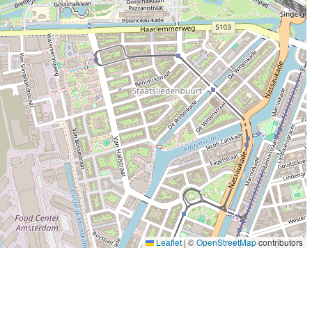
Leaflet
|
©
OpenStreetMap
contributors