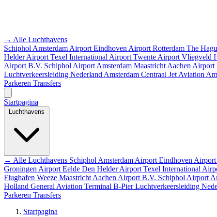
→ Alle Luchthavens
Schiphol Amsterdam Airport
Eindhoven Airport
Rotterdam The Hagu
Helder Airport
Texel International Airport
Twente Airport
Vliegveld
Airport B.V.
Schiphol Airport
Amsterdam
Maastricht Aachen Airport
Luchtverkeersleiding Nederland
Amsterdam Centraal
Jet Aviation A
Parkeren
Transfers
Startpagina
Luchthavens
→ Alle Luchthavens
Schiphol Amsterdam Airport
Eindhoven Airpor
Groningen Airport Eelde
Den Helder Airport
Texel International Airp
Flughafen Weeze
Maastricht Aachen Airport B.V.
Schiphol Airport
A
Holland
General Aviation Terminal
B-Pier
Luchtverkeersleiding Ned
Parkeren
Transfers
Startpagina