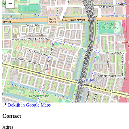
−
📍
Bekijk in Google Maps
Contact
Adres