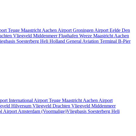
rport Teuge
Maastricht Aachen Airport
Groningen Airport Eelde
Den
rachten
Vliegveld Middenmeer
Flughafen Weeze
Maastricht Aachen
iegbasis Soesterberg
Heli Holland
General Aviation Terminal
B-Pier
rport
International Airport Teuge
Maastricht Aachen Airport
gveld Hilversum
Vliegveld Drachten
Vliegveld Middenmeer
l Airport
Amsterdam
(Voormalige)Vliegbasis Soesterberg
Heli