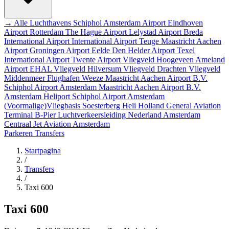
→ Alle Luchthavens
Schiphol Amsterdam Airport
Eindhoven
Airport
Rotterdam The Hague Airport
Lelystad Airport
Breda
International Airport
International Airport Teuge
Maastricht Aachen
Airport
Groningen Airport Eelde
Den Helder Airport
Texel
International Airport
Twente Airport
Vliegveld Hoogeveen
Ameland
Airport EHAL
Vliegveld Hilversum
Vliegveld Drachten
Vliegveld
Middenmeer
Flughafen Weeze
Maastricht Aachen Airport B.V.
Schiphol Airport
Amsterdam
Maastricht Aachen Airport B.V.
Amsterdam Heliport
Schiphol Airport
Amsterdam
(Voormalige)Vliegbasis Soesterberg
Heli Holland
General Aviation
Terminal
B-Pier
Luchtverkeersleiding Nederland
Amsterdam
Centraal
Jet Aviation Amsterdam
Parkeren
Transfers
Startpagina
/
Transfers
/
Taxi 600
Taxi 600