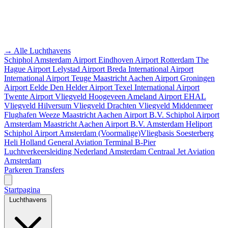
→ Alle Luchthavens
Schiphol Amsterdam Airport
Eindhoven Airport
Rotterdam The
Hague Airport
Lelystad Airport
Breda International Airport
International Airport Teuge
Maastricht Aachen Airport
Groningen
Airport Eelde
Den Helder Airport
Texel International Airport
Twente Airport
Vliegveld Hoogeveen
Ameland Airport EHAL
Vliegveld Hilversum
Vliegveld Drachten
Vliegveld Middenmeer
Flughafen Weeze
Maastricht Aachen Airport B.V.
Schiphol Airport
Amsterdam
Maastricht Aachen Airport B.V.
Amsterdam Heliport
Schiphol Airport
Amsterdam
(Voormalige)Vliegbasis Soesterberg
Heli Holland
General Aviation Terminal
B-Pier
Luchtverkeersleiding Nederland
Amsterdam Centraal
Jet Aviation
Amsterdam
Parkeren
Transfers
Startpagina
Luchthavens