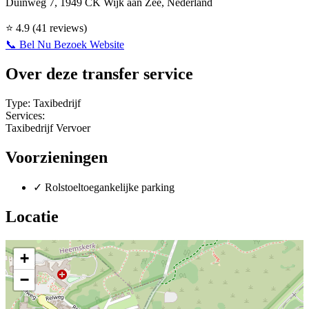
Duinweg 7, 1949 CK Wijk aan Zee, Nederland
⭐
4.9
(41 reviews)
📞 Bel Nu
Bezoek Website
Over deze transfer service
Type:
Taxibedrijf
Services:
Taxibedrijf
Vervoer
Voorzieningen
✓
Rolstoeltoegankelijke parking
Locatie
+
−