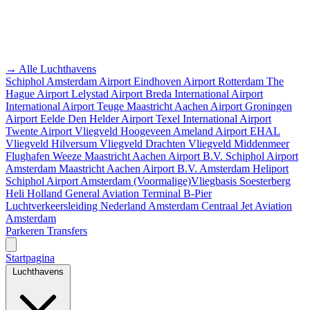
→ Alle Luchthavens
Schiphol Amsterdam Airport
Eindhoven Airport
Rotterdam The
Hague Airport
Lelystad Airport
Breda International Airport
International Airport Teuge
Maastricht Aachen Airport
Groningen
Airport Eelde
Den Helder Airport
Texel International Airport
Twente Airport
Vliegveld Hoogeveen
Ameland Airport EHAL
Vliegveld Hilversum
Vliegveld Drachten
Vliegveld Middenmeer
Flughafen Weeze
Maastricht Aachen Airport B.V.
Schiphol Airport
Amsterdam
Maastricht Aachen Airport B.V.
Amsterdam Heliport
Schiphol Airport
Amsterdam
(Voormalige)Vliegbasis Soesterberg
Heli Holland
General Aviation Terminal
B-Pier
Luchtverkeersleiding Nederland
Amsterdam Centraal
Jet Aviation
Amsterdam
Parkeren
Transfers
Startpagina
Luchthavens