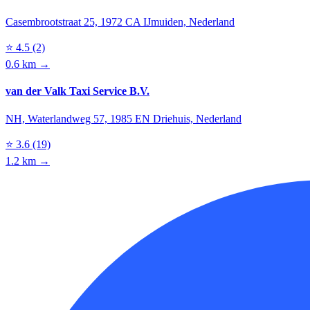
Casembrootstraat 25, 1972 CA IJmuiden, Nederland
⭐
4.5
(2)
0.6 km →
van der Valk Taxi Service B.V.
NH, Waterlandweg 57, 1985 EN Driehuis, Nederland
⭐
3.6
(19)
1.2 km →