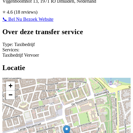
Vijgenboomhof 13, 1971 RJ IJmuiden, Nederland
⭐
4.6
(18 reviews)
📞 Bel Nu
Bezoek Website
Over deze transfer service
Type:
Taxibedrijf
Services:
Taxibedrijf
Vervoer
Locatie
+
−