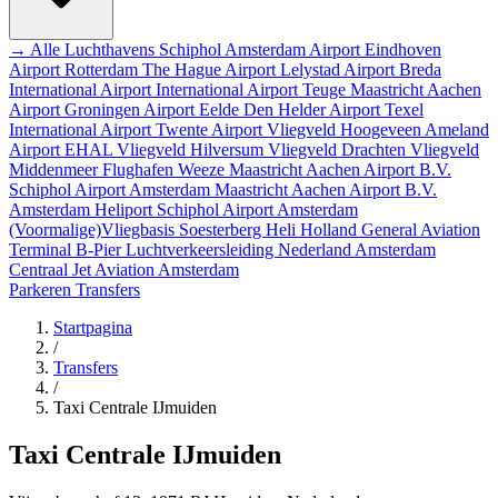
→ Alle Luchthavens
Schiphol Amsterdam Airport
Eindhoven
Airport
Rotterdam The Hague Airport
Lelystad Airport
Breda
International Airport
International Airport Teuge
Maastricht Aachen
Airport
Groningen Airport Eelde
Den Helder Airport
Texel
International Airport
Twente Airport
Vliegveld Hoogeveen
Ameland
Airport EHAL
Vliegveld Hilversum
Vliegveld Drachten
Vliegveld
Middenmeer
Flughafen Weeze
Maastricht Aachen Airport B.V.
Schiphol Airport
Amsterdam
Maastricht Aachen Airport B.V.
Amsterdam Heliport
Schiphol Airport
Amsterdam
(Voormalige)Vliegbasis Soesterberg
Heli Holland
General Aviation
Terminal
B-Pier
Luchtverkeersleiding Nederland
Amsterdam
Centraal
Jet Aviation Amsterdam
Parkeren
Transfers
Startpagina
/
Transfers
/
Taxi Centrale IJmuiden
Taxi Centrale IJmuiden