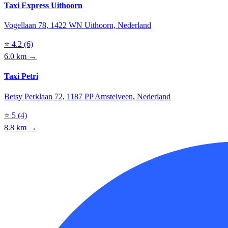
Taxi Express Uithoorn
Vogellaan 78, 1422 WN Uithoorn, Nederland
⭐
4.2
(6)
6.0 km →
Taxi Petri
Betsy Perklaan 72, 1187 PP Amstelveen, Nederland
⭐
5
(4)
8.8 km →