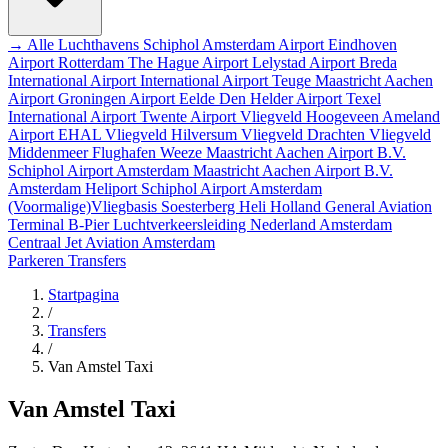
→ Alle Luchthavens
Schiphol Amsterdam Airport
Eindhoven
Airport
Rotterdam The Hague Airport
Lelystad Airport
Breda
International Airport
International Airport Teuge
Maastricht Aachen
Airport
Groningen Airport Eelde
Den Helder Airport
Texel
International Airport
Twente Airport
Vliegveld Hoogeveen
Ameland
Airport EHAL
Vliegveld Hilversum
Vliegveld Drachten
Vliegveld
Middenmeer
Flughafen Weeze
Maastricht Aachen Airport B.V.
Schiphol Airport
Amsterdam
Maastricht Aachen Airport B.V.
Amsterdam Heliport
Schiphol Airport
Amsterdam
(Voormalige)Vliegbasis Soesterberg
Heli Holland
General Aviation
Terminal
B-Pier
Luchtverkeersleiding Nederland
Amsterdam
Centraal
Jet Aviation Amsterdam
Parkeren
Transfers
Startpagina
/
Transfers
/
Van Amstel Taxi
Van Amstel Taxi