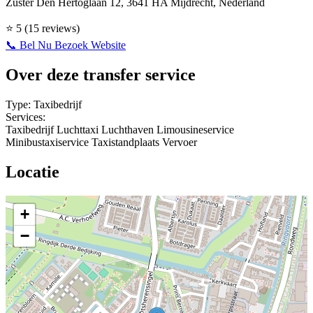
Zuster Den Hertoglaan 12, 3641 HA Mijdrecht, Nederland
⭐
5
(15 reviews)
📞 Bel Nu
Bezoek Website
Over deze transfer service
Type:
Taxibedrijf
Services:
Taxibedrijf
Luchttaxi
Luchthaven
Limousineservice
Minibustaxiservice
Taxistandplaats
Vervoer
Locatie
+
−