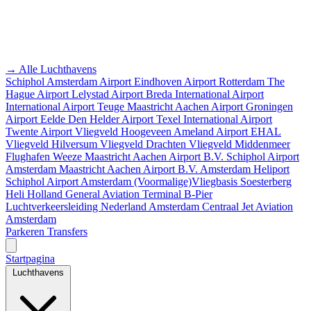
→ Alle Luchthavens
Schiphol Amsterdam Airport
Eindhoven Airport
Rotterdam The
Hague Airport
Lelystad Airport
Breda International Airport
International Airport Teuge
Maastricht Aachen Airport
Groningen
Airport Eelde
Den Helder Airport
Texel International Airport
Twente Airport
Vliegveld Hoogeveen
Ameland Airport EHAL
Vliegveld Hilversum
Vliegveld Drachten
Vliegveld Middenmeer
Flughafen Weeze
Maastricht Aachen Airport B.V.
Schiphol Airport
Amsterdam
Maastricht Aachen Airport B.V.
Amsterdam Heliport
Schiphol Airport
Amsterdam
(Voormalige)Vliegbasis Soesterberg
Heli Holland
General Aviation Terminal
B-Pier
Luchtverkeersleiding Nederland
Amsterdam Centraal
Jet Aviation
Amsterdam
Parkeren
Transfers
Startpagina
Luchthavens