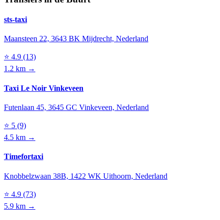
sts-taxi
Maansteen 22, 3643 BK Mijdrecht, Nederland
⭐
4.9
(13)
1.2 km →
Taxi Le Noir Vinkeveen
Futenlaan 45, 3645 GC Vinkeveen, Nederland
⭐
5
(9)
4.5 km →
Timefortaxi
Knobbelzwaan 38B, 1422 WK Uithoorn, Nederland
⭐
4.9
(73)
5.9 km →