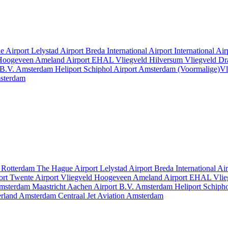
e Airport
Lelystad Airport
Breda International Airport
International Ai
 Hoogeveen
Ameland Airport EHAL
Vliegveld Hilversum
Vliegveld D
 B.V.
Amsterdam Heliport
Schiphol Airport
Amsterdam
(Voormalige)Vl
msterdam
t
Rotterdam The Hague Airport
Lelystad Airport
Breda International Ai
ort
Twente Airport
Vliegveld Hoogeveen
Ameland Airport EHAL
Vlie
msterdam
Maastricht Aachen Airport B.V.
Amsterdam Heliport
Schipho
erland
Amsterdam Centraal
Jet Aviation Amsterdam