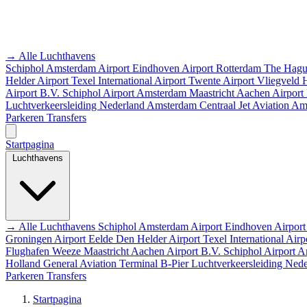
→ Alle Luchthavens
Schiphol Amsterdam Airport
Eindhoven Airport
Rotterdam The Hagu
Helder Airport
Texel International Airport
Twente Airport
Vliegveld
Airport B.V.
Schiphol Airport
Amsterdam
Maastricht Aachen Airport
Luchtverkeersleiding Nederland
Amsterdam Centraal
Jet Aviation A
Parkeren
Transfers
Startpagina
Luchthavens
→ Alle Luchthavens
Schiphol Amsterdam Airport
Eindhoven Airpor
Groningen Airport Eelde
Den Helder Airport
Texel International Airp
Flughafen Weeze
Maastricht Aachen Airport B.V.
Schiphol Airport
A
Holland
General Aviation Terminal
B-Pier
Luchtverkeersleiding Ned
Parkeren
Transfers
Startpagina