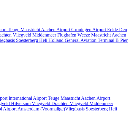
rport Teuge
Maastricht Aachen Airport
Groningen Airport Eelde
Den
rachten
Vliegveld Middenmeer
Flughafen Weeze
Maastricht Aachen
iegbasis Soesterberg
Heli Holland
General Aviation Terminal
B-Pier
rport
International Airport Teuge
Maastricht Aachen Airport
gveld Hilversum
Vliegveld Drachten
Vliegveld Middenmeer
l Airport
Amsterdam
(Voormalige)Vliegbasis Soesterberg
Heli