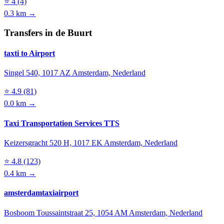
⭐
4
(4)
0.3 km →
Transfers in de Buurt
taxti to Airport
Singel 540, 1017 AZ Amsterdam, Nederland
⭐
4.9
(81)
0.0 km →
Taxi Transportation Services TTS
Keizersgracht 520 H, 1017 EK Amsterdam, Nederland
⭐
4.8
(123)
0.4 km →
amsterdamtaxiairport
Bosboom Toussaintstraat 25, 1054 AM Amsterdam, Nederland