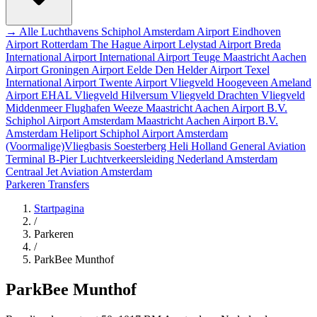
→ Alle Luchthavens
Schiphol Amsterdam Airport
Eindhoven
Airport
Rotterdam The Hague Airport
Lelystad Airport
Breda
International Airport
International Airport Teuge
Maastricht Aachen
Airport
Groningen Airport Eelde
Den Helder Airport
Texel
International Airport
Twente Airport
Vliegveld Hoogeveen
Ameland
Airport EHAL
Vliegveld Hilversum
Vliegveld Drachten
Vliegveld
Middenmeer
Flughafen Weeze
Maastricht Aachen Airport B.V.
Schiphol Airport
Amsterdam
Maastricht Aachen Airport B.V.
Amsterdam Heliport
Schiphol Airport
Amsterdam
(Voormalige)Vliegbasis Soesterberg
Heli Holland
General Aviation
Terminal
B-Pier
Luchtverkeersleiding Nederland
Amsterdam
Centraal
Jet Aviation Amsterdam
Parkeren
Transfers
Startpagina
/
Parkeren
/
ParkBee Munthof
ParkBee Munthof