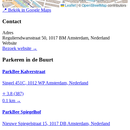
Leaflet
|
©
OpenStreetMap
contributors
📍
Bekijk in Google Maps
Contact
Adres
Reguliersdwarsstraat 50, 1017 BM Amsterdam, Nederland
Website
Bezoek website →
Parkeren in de Buurt
ParkBee Kalverstraat
Singel 451C, 1012 WP Amsterdam, Nederland
⭐
3.8
(387)
0.1 km →
ParkBee Spiegelhof
Nieuwe Spiegelstraat 15, 1017 DB Amsterdam, Nederland