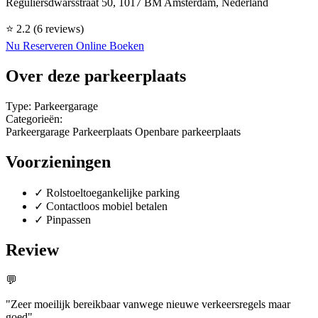
Reguliersdwarsstraat 50, 1017 BM Amsterdam, Nederland
⭐
2.2
(6 reviews)
Nu Reserveren
Online Boeken
Over deze parkeerplaats
Type:
Parkeergarage
Categorieën:
Parkeergarage
Parkeerplaats
Openbare parkeerplaats
Voorzieningen
✓
Rolstoeltoegankelijke parking
✓
Contactloos mobiel betalen
✓
Pinpassen
Review
💬
"Zeer moeilijk bereikbaar vanwege nieuwe verkeersregels maar
goed"