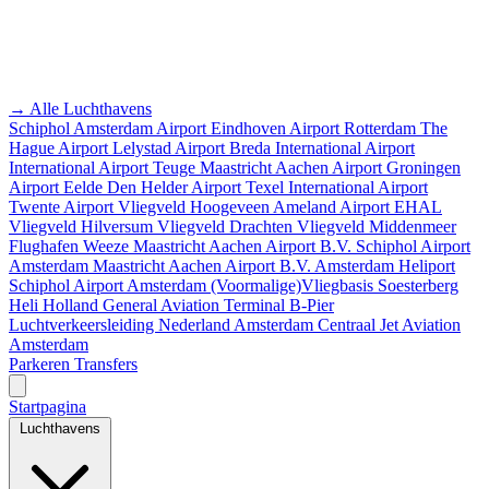
→ Alle Luchthavens
Schiphol Amsterdam Airport
Eindhoven Airport
Rotterdam The
Hague Airport
Lelystad Airport
Breda International Airport
International Airport Teuge
Maastricht Aachen Airport
Groningen
Airport Eelde
Den Helder Airport
Texel International Airport
Twente Airport
Vliegveld Hoogeveen
Ameland Airport EHAL
Vliegveld Hilversum
Vliegveld Drachten
Vliegveld Middenmeer
Flughafen Weeze
Maastricht Aachen Airport B.V.
Schiphol Airport
Amsterdam
Maastricht Aachen Airport B.V.
Amsterdam Heliport
Schiphol Airport
Amsterdam
(Voormalige)Vliegbasis Soesterberg
Heli Holland
General Aviation Terminal
B-Pier
Luchtverkeersleiding Nederland
Amsterdam Centraal
Jet Aviation
Amsterdam
Parkeren
Transfers
Startpagina
Luchthavens