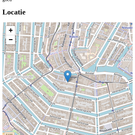
Locatie
+
−