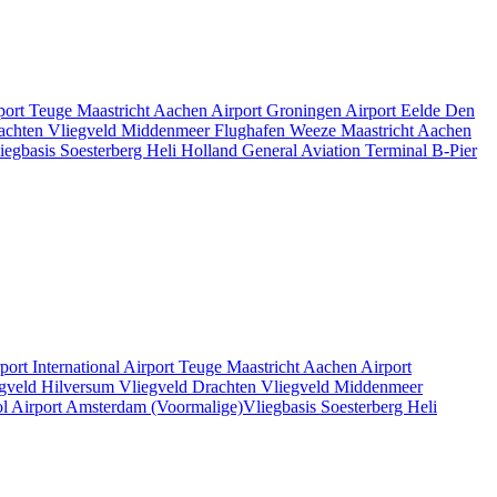
rport Teuge
Maastricht Aachen Airport
Groningen Airport Eelde
Den
rachten
Vliegveld Middenmeer
Flughafen Weeze
Maastricht Aachen
iegbasis Soesterberg
Heli Holland
General Aviation Terminal
B-Pier
rport
International Airport Teuge
Maastricht Aachen Airport
gveld Hilversum
Vliegveld Drachten
Vliegveld Middenmeer
l Airport
Amsterdam
(Voormalige)Vliegbasis Soesterberg
Heli