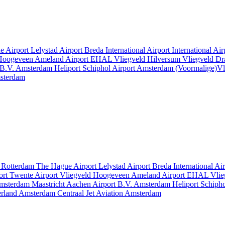
e Airport
Lelystad Airport
Breda International Airport
International Ai
 Hoogeveen
Ameland Airport EHAL
Vliegveld Hilversum
Vliegveld D
 B.V.
Amsterdam Heliport
Schiphol Airport
Amsterdam
(Voormalige)Vl
msterdam
t
Rotterdam The Hague Airport
Lelystad Airport
Breda International Ai
ort
Twente Airport
Vliegveld Hoogeveen
Ameland Airport EHAL
Vlie
msterdam
Maastricht Aachen Airport B.V.
Amsterdam Heliport
Schipho
erland
Amsterdam Centraal
Jet Aviation Amsterdam