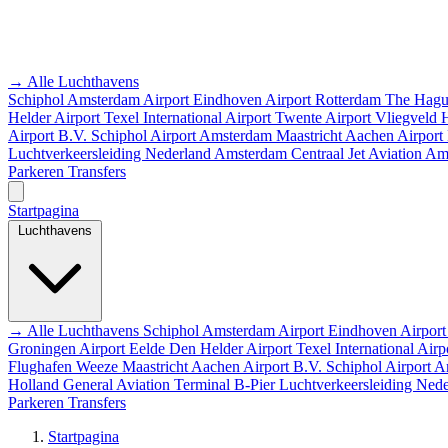
→ Alle Luchthavens
Schiphol Amsterdam Airport
Eindhoven Airport
Rotterdam The Hagu
Helder Airport
Texel International Airport
Twente Airport
Vliegveld
Airport B.V.
Schiphol Airport
Amsterdam
Maastricht Aachen Airport
Luchtverkeersleiding Nederland
Amsterdam Centraal
Jet Aviation A
Parkeren
Transfers
Startpagina
Luchthavens
→ Alle Luchthavens
Schiphol Amsterdam Airport
Eindhoven Airpor
Groningen Airport Eelde
Den Helder Airport
Texel International Airp
Flughafen Weeze
Maastricht Aachen Airport B.V.
Schiphol Airport
A
Holland
General Aviation Terminal
B-Pier
Luchtverkeersleiding Ned
Parkeren
Transfers
Startpagina