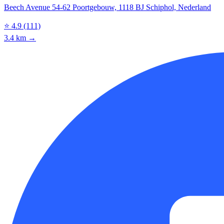
Beech Avenue 54-62 Poortgebouw, 1118 BJ Schiphol, Nederland
⭐
4.9
(111)
3.4 km →