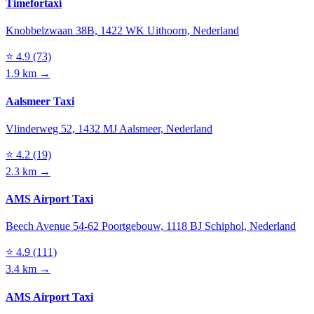
Timefortaxi
Knobbelzwaan 38B, 1422 WK Uithoorn, Nederland
⭐
4.9
(73)
1.9 km →
Aalsmeer Taxi
Vlinderweg 52, 1432 MJ Aalsmeer, Nederland
⭐
4.2
(19)
2.3 km →
AMS Airport Taxi
Beech Avenue 54-62 Poortgebouw, 1118 BJ Schiphol, Nederland
⭐
4.9
(111)
3.4 km →
AMS Airport Taxi