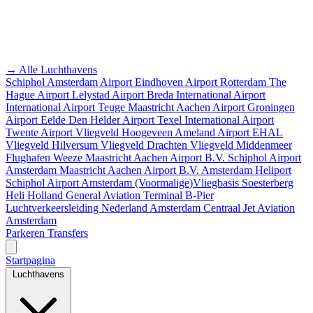
→ Alle Luchthavens
Schiphol Amsterdam Airport
Eindhoven Airport
Rotterdam The
Hague Airport
Lelystad Airport
Breda International Airport
International Airport Teuge
Maastricht Aachen Airport
Groningen
Airport Eelde
Den Helder Airport
Texel International Airport
Twente Airport
Vliegveld Hoogeveen
Ameland Airport EHAL
Vliegveld Hilversum
Vliegveld Drachten
Vliegveld Middenmeer
Flughafen Weeze
Maastricht Aachen Airport B.V.
Schiphol Airport
Amsterdam
Maastricht Aachen Airport B.V.
Amsterdam Heliport
Schiphol Airport
Amsterdam
(Voormalige)Vliegbasis Soesterberg
Heli Holland
General Aviation Terminal
B-Pier
Luchtverkeersleiding Nederland
Amsterdam Centraal
Jet Aviation
Amsterdam
Parkeren
Transfers
Startpagina
Luchthavens