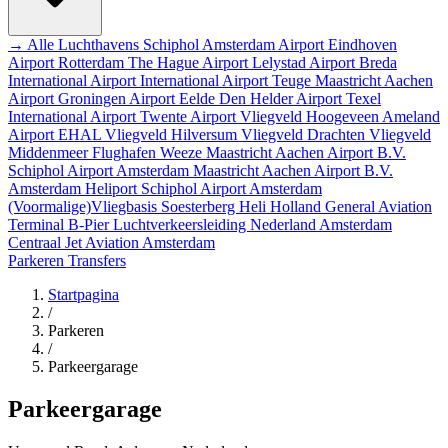
→ Alle Luchthavens
Schiphol Amsterdam Airport
Eindhoven
Airport
Rotterdam The Hague Airport
Lelystad Airport
Breda
International Airport
International Airport Teuge
Maastricht Aachen
Airport
Groningen Airport Eelde
Den Helder Airport
Texel
International Airport
Twente Airport
Vliegveld Hoogeveen
Ameland
Airport EHAL
Vliegveld Hilversum
Vliegveld Drachten
Vliegveld
Middenmeer
Flughafen Weeze
Maastricht Aachen Airport B.V.
Schiphol Airport
Amsterdam
Maastricht Aachen Airport B.V.
Amsterdam Heliport
Schiphol Airport
Amsterdam
(Voormalige)Vliegbasis Soesterberg
Heli Holland
General Aviation
Terminal
B-Pier
Luchtverkeersleiding Nederland
Amsterdam
Centraal
Jet Aviation Amsterdam
Parkeren
Transfers
Startpagina
/
Parkeren
/
Parkeergarage
Parkeergarage