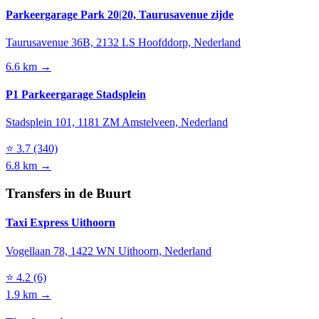
Parkeergarage Park 20|20, Taurusavenue zijde
Taurusavenue 36B, 2132 LS Hoofddorp, Nederland
6.6 km →
P1 Parkeergarage Stadsplein
Stadsplein 101, 1181 ZM Amstelveen, Nederland
⭐
3.7
(340)
6.8 km →
Transfers in de Buurt
Taxi Express Uithoorn
Vogellaan 78, 1422 WN Uithoorn, Nederland
⭐
4.2
(6)
1.9 km →