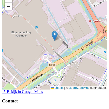
−
Leaflet
|
©
OpenStreetMap
contributors
📍
Bekijk in Google Maps
Contact