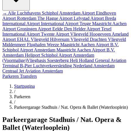
→ Alle Luchthavens
Schiphol Amsterdam Airport
Eindhoven
Airport
Rotterdam The Hague Airport
Lelystad Airport
Breda
International Airport
International Airport Teuge
Maastricht Aachen
Airport
Groningen Airport Eelde
Den Helder Airport
Texel
International Airport
Twente Airport
Vliegveld Hoogeveen
Ameland
Airport EHAL
Vliegveld Hilversum
Vliegveld Drachten
Vliegveld
Middenmeer
Flughafen Weeze
Maastricht Aachen Airport B.V.
Schiphol Airport
Amsterdam
Maastricht Aachen Airport B.V.
Amsterdam Heliport
Schiphol Airport
Amsterdam
(Voormalige)Vliegbasis Soesterberg
Heli Holland
General Aviation
Terminal
B-Pier
Luchtverkeersleiding Nederland
Amsterdam
Centraal
Jet Aviation Amsterdam
Parkeren
Transfers
Startpagina
/
Parkeren
/
Parkeergarage Stadhuis / Nat. Opera & Ballet (Waterlooplein)
Parkeergarage Stadhuis / Nat. Opera &
Ballet (Waterlooplein)