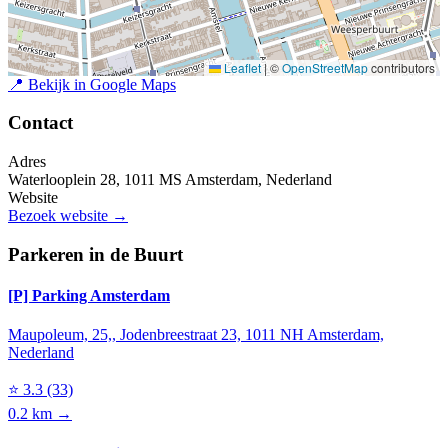
Leaflet
|
©
OpenStreetMap
contributors
📍
Bekijk in Google Maps
Contact
Adres
Waterlooplein 28, 1011 MS Amsterdam, Nederland
Website
Bezoek website →
Parkeren in de Buurt
[P] Parking Amsterdam
Maupoleum, 25,, Jodenbreestraat 23, 1011 NH Amsterdam,
Nederland
⭐
3.3
(33)
0.2 km →