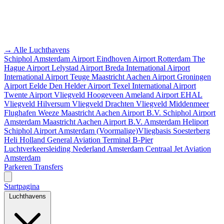
→ Alle Luchthavens
Schiphol Amsterdam Airport
Eindhoven Airport
Rotterdam The
Hague Airport
Lelystad Airport
Breda International Airport
International Airport Teuge
Maastricht Aachen Airport
Groningen
Airport Eelde
Den Helder Airport
Texel International Airport
Twente Airport
Vliegveld Hoogeveen
Ameland Airport EHAL
Vliegveld Hilversum
Vliegveld Drachten
Vliegveld Middenmeer
Flughafen Weeze
Maastricht Aachen Airport B.V.
Schiphol Airport
Amsterdam
Maastricht Aachen Airport B.V.
Amsterdam Heliport
Schiphol Airport
Amsterdam
(Voormalige)Vliegbasis Soesterberg
Heli Holland
General Aviation Terminal
B-Pier
Luchtverkeersleiding Nederland
Amsterdam Centraal
Jet Aviation
Amsterdam
Parkeren
Transfers
Startpagina
Luchthavens