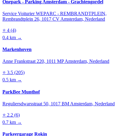
Onepark - Parking Amsterdam - Grachtengordel
Service Voiturier WEPARC - REMBRANDTPLEIN,
Rembrandtplein 26, 1017 CV Amsterdam, Nederland
⭐
4
(4)
0.4 km →
Markenhoven
Anne Frankstraat 220, 1011 MP Amsterdam, Nederland
⭐
3.5
(205)
0.5 km →
ParkBee Munthof
Reguliersdwarsstraat 50, 1017 BM Amsterdam, Nederland
⭐
2.2
(6)
0.7 km →
Parkeergarage Rokin