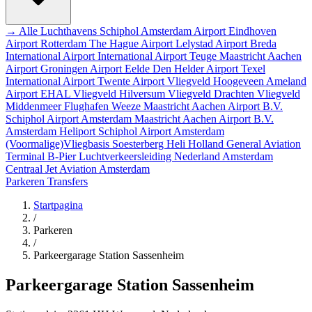
→ Alle Luchthavens
Schiphol Amsterdam Airport
Eindhoven
Airport
Rotterdam The Hague Airport
Lelystad Airport
Breda
International Airport
International Airport Teuge
Maastricht Aachen
Airport
Groningen Airport Eelde
Den Helder Airport
Texel
International Airport
Twente Airport
Vliegveld Hoogeveen
Ameland
Airport EHAL
Vliegveld Hilversum
Vliegveld Drachten
Vliegveld
Middenmeer
Flughafen Weeze
Maastricht Aachen Airport B.V.
Schiphol Airport
Amsterdam
Maastricht Aachen Airport B.V.
Amsterdam Heliport
Schiphol Airport
Amsterdam
(Voormalige)Vliegbasis Soesterberg
Heli Holland
General Aviation
Terminal
B-Pier
Luchtverkeersleiding Nederland
Amsterdam
Centraal
Jet Aviation Amsterdam
Parkeren
Transfers
Startpagina
/
Parkeren
/
Parkeergarage Station Sassenheim
Parkeergarage Station Sassenheim