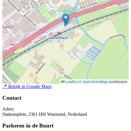
Leaflet
|
©
OpenStreetMap
contributors
📍
Bekijk in Google Maps
Contact
Adres
Stationsplein, 2361 HH Warmond, Nederland
Parkeren in de Buurt