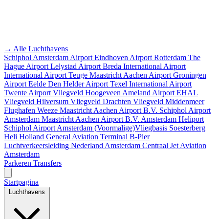
→ Alle Luchthavens
Schiphol Amsterdam Airport
Eindhoven Airport
Rotterdam The
Hague Airport
Lelystad Airport
Breda International Airport
International Airport Teuge
Maastricht Aachen Airport
Groningen
Airport Eelde
Den Helder Airport
Texel International Airport
Twente Airport
Vliegveld Hoogeveen
Ameland Airport EHAL
Vliegveld Hilversum
Vliegveld Drachten
Vliegveld Middenmeer
Flughafen Weeze
Maastricht Aachen Airport B.V.
Schiphol Airport
Amsterdam
Maastricht Aachen Airport B.V.
Amsterdam Heliport
Schiphol Airport
Amsterdam
(Voormalige)Vliegbasis Soesterberg
Heli Holland
General Aviation Terminal
B-Pier
Luchtverkeersleiding Nederland
Amsterdam Centraal
Jet Aviation
Amsterdam
Parkeren
Transfers
Startpagina
Luchthavens