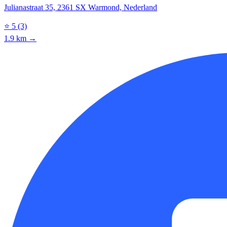
Julianastraat 35, 2361 SX Warmond, Nederland
⭐
5
(3)
1.9 km →