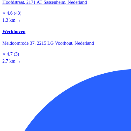
Hoofdstraat, 2171 AT Sassenheim, Nederland
⭐
4.6
(43)
1.3 km →
Werkhoven
Meidoornrode 37, 2215 LG Voorhout, Nederland
⭐
4.7
(3)
2.7 km →