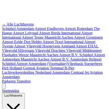
→ Alle Luchthavens
Schiphol Amsterdam Airport
Eindhoven Airport
Rotterdam The
Hague Airport
Lelystad Airport
Breda International Airport
International Airport Teuge
Maastricht Aachen Airport
Groningen
Airport Eelde
Den Helder Airport
Texel International Airport
Twente Airport
Vliegveld Hoogeveen
Ameland Airport EHAL
Vliegveld Hilversum
Vliegveld Drachten
Vliegveld Middenmeer
Flughafen Weeze
Maastricht Aachen Airport B.V.
Schiphol Airport
Amsterdam
Maastricht Aachen Airport B.V.
Amsterdam Heliport
Schiphol Airport
Amsterdam
(Voormalige)Vliegbasis Soesterberg
Heli Holland
General Aviation Terminal
B-Pier
Luchtverkeersleiding Nederland
Amsterdam Centraal
Jet Aviation
Amsterdam
Parkeren
Transfers
Startpagina
Luchthavens