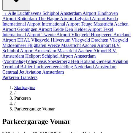
→ Alle Luchthavens
Schiphol Amsterdam Airport
Eindhoven
Airport
Rotterdam The Hague Airport
Lelystad Airport
Breda
International Airport
International Airport Teuge
Maastricht Aachen
Airport
Groningen Airport Eelde
Den Helder Airport
Texel
International Airport
Twente Airport
Vliegveld Hoogeveen
Ameland
Airport EHAL
Vliegveld Hilversum
Vliegveld Drachten
Vliegveld
Middenmeer
Flughafen Weeze
Maastricht Aachen Airport B.V.
Schiphol Airport
Amsterdam
Maastricht Aachen Airport B.V.
Amsterdam Heliport
Schiphol Airport
Amsterdam
(Voormalige)Vliegbasis Soesterberg
Heli Holland
General Aviation
Terminal
B-Pier
Luchtverkeersleiding Nederland
Amsterdam
Centraal
Jet Aviation Amsterdam
Parkeren
Transfers
Startpagina
/
Parkeren
/
Parkeergarage Vomar
Parkeergarage Vomar