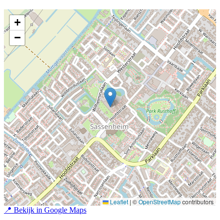
+
−
Leaflet
|
©
OpenStreetMap
contributors
📍
Bekijk in Google Maps