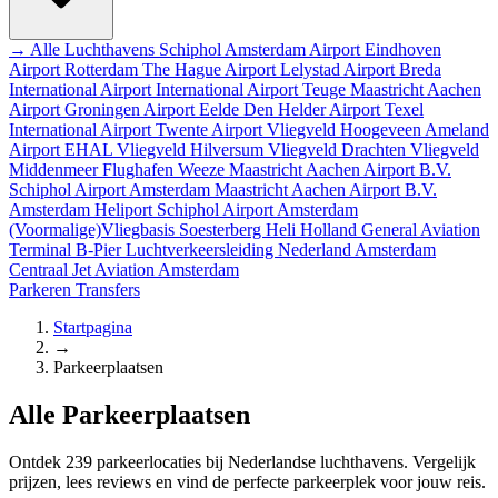
→ Alle Luchthavens
Schiphol Amsterdam Airport
Eindhoven
Airport
Rotterdam The Hague Airport
Lelystad Airport
Breda
International Airport
International Airport Teuge
Maastricht Aachen
Airport
Groningen Airport Eelde
Den Helder Airport
Texel
International Airport
Twente Airport
Vliegveld Hoogeveen
Ameland
Airport EHAL
Vliegveld Hilversum
Vliegveld Drachten
Vliegveld
Middenmeer
Flughafen Weeze
Maastricht Aachen Airport B.V.
Schiphol Airport
Amsterdam
Maastricht Aachen Airport B.V.
Amsterdam Heliport
Schiphol Airport
Amsterdam
(Voormalige)Vliegbasis Soesterberg
Heli Holland
General Aviation
Terminal
B-Pier
Luchtverkeersleiding Nederland
Amsterdam
Centraal
Jet Aviation Amsterdam
Parkeren
Transfers
Startpagina
→
Parkeerplaatsen
Alle Parkeerplaatsen
Ontdek 239 parkeerlocaties bij Nederlandse luchthavens. Vergelijk
prijzen, lees reviews en vind de perfecte parkeerplek voor jouw reis.