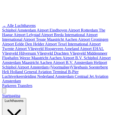
→ Alle Luchthavens
Schiphol Amsterdam Airport
Eindhoven Airport
Rotterdam The
Hague Airport
Lelystad Airport
Breda International Airport
International Airport Teuge
Maastricht Aachen Airport
Groningen
Airport Eelde
Den Helder Airport
Texel International Airport
Twente Airport
Vliegveld Hoogeveen
Ameland Airport EHAL
Vliegveld Hilversum
Vliegveld Drachten
Vliegveld Middenmeer
Flughafen Weeze
Maastricht Aachen Airport B.V.
Schiphol Airport
Amsterdam
Maastricht Aachen Airport B.V.
Amsterdam Heliport
Schiphol Airport
Amsterdam
(Voormalige)Vliegbasis Soesterberg
Heli Holland
General Aviation Terminal
B-Pier
Luchtverkeersleiding Nederland
Amsterdam Centraal
Jet Aviation
Amsterdam
Parkeren
Transfers
Startpagina
Luchthavens