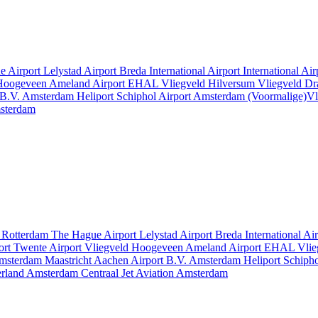
e Airport
Lelystad Airport
Breda International Airport
International Ai
 Hoogeveen
Ameland Airport EHAL
Vliegveld Hilversum
Vliegveld D
 B.V.
Amsterdam Heliport
Schiphol Airport
Amsterdam
(Voormalige)Vl
msterdam
t
Rotterdam The Hague Airport
Lelystad Airport
Breda International Ai
ort
Twente Airport
Vliegveld Hoogeveen
Ameland Airport EHAL
Vlie
msterdam
Maastricht Aachen Airport B.V.
Amsterdam Heliport
Schipho
erland
Amsterdam Centraal
Jet Aviation Amsterdam