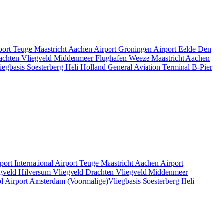
rport Teuge
Maastricht Aachen Airport
Groningen Airport Eelde
Den
rachten
Vliegveld Middenmeer
Flughafen Weeze
Maastricht Aachen
iegbasis Soesterberg
Heli Holland
General Aviation Terminal
B-Pier
rport
International Airport Teuge
Maastricht Aachen Airport
gveld Hilversum
Vliegveld Drachten
Vliegveld Middenmeer
l Airport
Amsterdam
(Voormalige)Vliegbasis Soesterberg
Heli