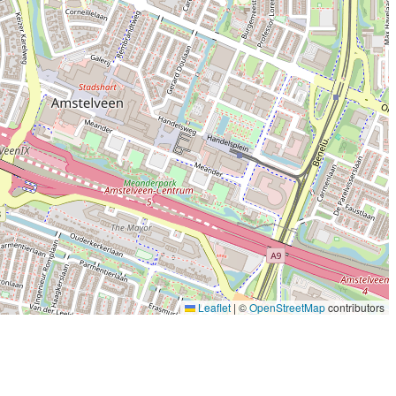
Leaflet
|
©
OpenStreetMap
contributors