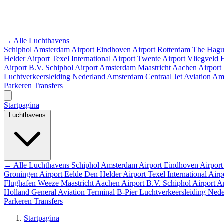
→ Alle Luchthavens
Schiphol Amsterdam Airport
Eindhoven Airport
Rotterdam The Hagu
Helder Airport
Texel International Airport
Twente Airport
Vliegveld
Airport B.V.
Schiphol Airport
Amsterdam
Maastricht Aachen Airport
Luchtverkeersleiding Nederland
Amsterdam Centraal
Jet Aviation A
Parkeren
Transfers
Startpagina
Luchthavens
→ Alle Luchthavens
Schiphol Amsterdam Airport
Eindhoven Airpor
Groningen Airport Eelde
Den Helder Airport
Texel International Airp
Flughafen Weeze
Maastricht Aachen Airport B.V.
Schiphol Airport
A
Holland
General Aviation Terminal
B-Pier
Luchtverkeersleiding Ned
Parkeren
Transfers
Startpagina